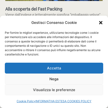
Alla scoperta del Fast Packing
Viene dall’inglese e letteralmente significa “imballaggio veloce”.
Nasce nei paesi anglosassoni e, in pratica, si tratta di starsene il
Gestisci Consenso Cookie
più possibile a contatto con la
Per fornire le migliori esperienze, utilizziamo tecnologie come i cookie
Read More »
per memorizzare e/o accedere alle informazioni del dispositivo. Il
consenso a queste tecnologie ci permetterà di elaborare dati come il
comportamento di navigazione o ID unici su questo sito. Non
acconsentire o ritirare il consenso può influire negativamente su alcune
caratteristiche e funzioni.
Accetta
Nega
Visualizza le preferenze
Cookie Policy
INFORMATIVA ESTESA COOKIES POLICY
Lo zaino… d’emergenza
Sono giorni tristi, in cui la cronaca ci ricorda, casomai ce ne