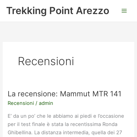
Vai
Trekking Point Arezzo
al
contenuto
Recensioni
La recensione: Mammut MTR 141
La
recensione:
Recensioni
/
admin
Mammut
E’ da un po’ che le abbiamo ai piedi e l’occasione
MTR
per il test finale è stata la recentissima Ronda
141
Ghibellina. La distanza intermedia, quella dei 27