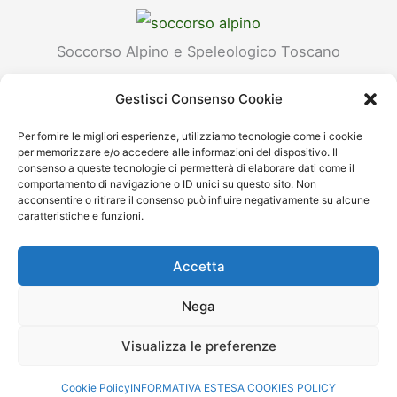
Soccorso Alpino e Speleologico Toscano
Stazione Monte Falterona
Gestisci Consenso Cookie
Reperibilità H24:
Per fornire le migliori esperienze, utilizziamo tecnologie come i cookie
per memorizzare e/o accedere alle informazioni del dispositivo. Il
118
consenso a queste tecnologie ci permetterà di elaborare dati come il
comportamento di navigazione o ID unici su questo sito. Non
acconsentire o ritirare il consenso può influire negativamente su alcune
caratteristiche e funzioni.
Accetta
Copyright 2021©
Nega
Trekking point di Caporalini Marco
Via Antonio Stoppani, 4, 52100 Arezzo (AR)
Visualizza le preferenze
Tel. 0575 381408 - Email:
info@trekkingpoint.com
- P. Iva e C.F. 02272980513
AMMINISTRAZIONE TRASPARENTE
COOKIES E PRIVACY POLICY
Cookie Policy
INFORMATIVA ESTESA COOKIES POLICY